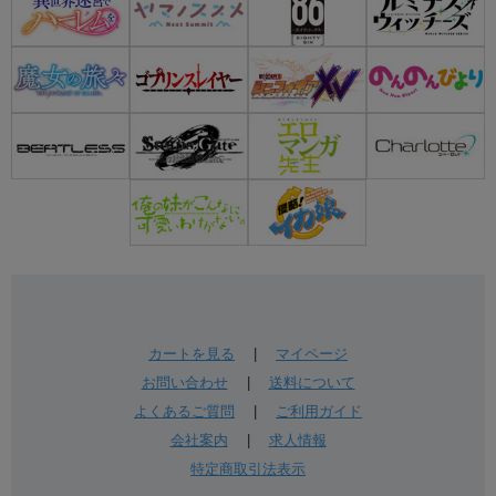
カートを見る
|
マイページ
お問い合わせ
|
送料について
よくあるご質問
|
ご利用ガイド
会社案内
|
求人情報
特定商取引法表示