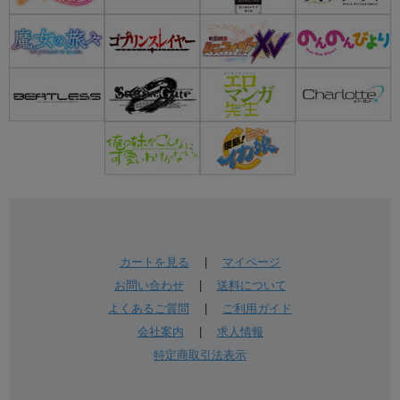
カートを見る
|
マイページ
お問い合わせ
|
送料について
よくあるご質問
|
ご利用ガイド
会社案内
|
求人情報
特定商取引法表示