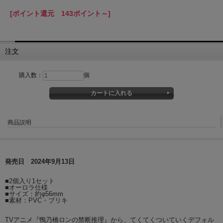
[ポイント還元 143ポイント～]
注文
購入数：
個
商品説明
発売日 2024年9月13日
■2個入り1セット
■オーロラ仕様
■サイズ：約φ56mm
■素材：PVC・ブリキ
TVアニメ『鴨乃橋ロンの禁断推理』から、てくてくついていくデフォル