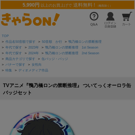
5,990円
送料無料 !
以上のお買上げで
（離島除く）
TOP
>
作品名50音順で探す
>
50音順 か行
>
鴨乃橋ロンの禁断推理
>
年代で探す
>
2023年
>
鴨乃橋ロンの禁断推理 1st Season
>
年代で探す
>
2024年
>
鴨乃橋ロンの禁断推理 2nd Season
>
商品カテゴリで探す
>
缶バッジ・バッジ
>
バナーで探す
>
女性向
>
特集
>
ディオメディア作品
TVアニメ『鴨乃橋ロンの禁断推理』 ついてっくオーロラ缶
バッジセット