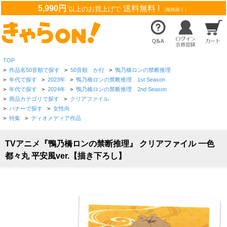
5,990円
送料無料 !
以上のお買上げで
（離島除く）
TOP
>
作品名50音順で探す
>
50音順 か行
>
鴨乃橋ロンの禁断推理
>
年代で探す
>
2023年
>
鴨乃橋ロンの禁断推理 1st Season
>
年代で探す
>
2024年
>
鴨乃橋ロンの禁断推理 2nd Season
>
商品カテゴリで探す
>
クリアファイル
>
バナーで探す
>
女性向
>
特集
>
ディオメディア作品
TVアニメ『鴨乃橋ロンの禁断推理』 クリアファイル 一色
都々丸 平安風ver.【描き下ろし】