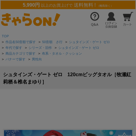
5,990円
送料無料 !
以上のお買上げで
（離島除く）
TOP
>
作品名50音順で探す
>
50音順 さ行
>
シュタインズ・ゲート ゼロ
>
年代で探す
>
シリーズ・旧作
>
シュタインズ・ゲート ゼロ
>
商品カテゴリで探す
>
布系・タオル・クッション
>
バナーで探す
>
男性向
シュタインズ・ゲート ゼロ 120cmビッグタオル［牧瀬紅
莉栖＆椎名まゆり］