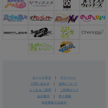
カートを見る
|
マイページ
お問い合わせ
|
送料について
よくあるご質問
|
ご利用ガイド
会社案内
|
求人情報
特定商取引法表示