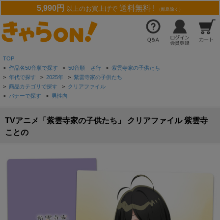
5,990円
送料無料 !
以上のお買上げで
（離島除く）
TOP
>
作品名50音順で探す
>
50音順 さ行
>
紫雲寺家の子供たち
>
年代で探す
>
2025年
>
紫雲寺家の子供たち
>
商品カテゴリで探す
>
クリアファイル
>
バナーで探す
>
男性向
TVアニメ「紫雲寺家の子供たち」 クリアファイル 紫雲寺
ことの