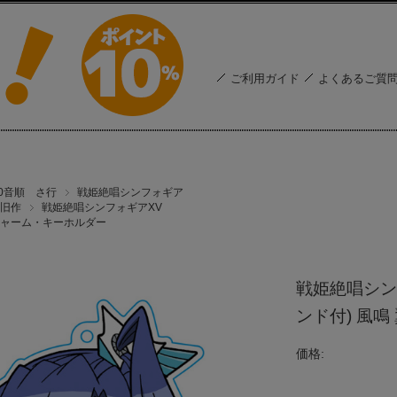
ご利用ガイド
よくあるご質
50音順 さ行
戦姫絶唱シンフォギア
旧作
戦姫絶唱シンフォギアXV
ャーム・キーホルダー
戦姫絶唱シン
ンド付) 風鳴
価格: