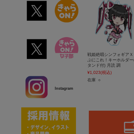
戦姫絶唱シンフォギアＸ
ぷにこれ！キーホルダー
タンド付) 月読 調
¥1,023
(税込)
在庫 ○
Instagram