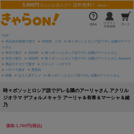
5,990円
送料無料 !
以上のお買上げで
（離島除く）
TOP
>
作品名50音順で探す
>
50音順 た行
>
時々ボソッとロシア語でデレる隣のアーリ
ャさん
>
年代で探す
>
2024年
>
時々ボソッとロシア語でデレる隣のアーリャさん
>
年代で探す
>
2026年
>
時々ボソッとロシア語でデレる隣のアーリャさん Season2
>
商品カテゴリで探す
>
スタンド・ジオラマ
>
バナーで探す
>
男性向
>
特集
>
なろう系アニメ
>
時々ボソッとロシア語でデレる隣のアーリャさん
時々ボソッとロシア語でデレる隣のアーリャさん アクリル
ジオラマ デフォルメキャラ アーリャ＆有希＆マーシャ＆綾
乃
価格:
1,760円
(税込)