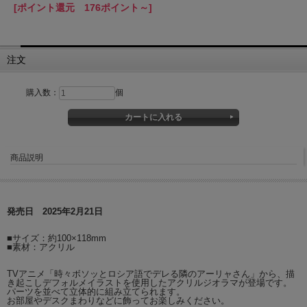
[ポイント還元 176ポイント～]
注文
購入数：
個
商品説明
発売日 2025年2月21日
■サイズ：約100×118mm
■素材：アクリル
TVアニメ「時々ボソッとロシア語でデレる隣のアーリャさん」から、描
き起こしデフォルメイラストを使用したアクリルジオラマが登場です。
パーツを並べて立体的に組み立てられます。
お部屋やデスクまわりなどに飾ってお楽しみください。