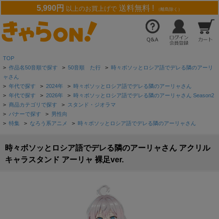
5,990円
送料無料 !
以上のお買上げで
（離島除く）
TOP
>
作品名50音順で探す
>
50音順 た行
>
時々ボソッとロシア語でデレる隣のアーリ
ャさん
>
年代で探す
>
2024年
>
時々ボソッとロシア語でデレる隣のアーリャさん
>
年代で探す
>
2026年
>
時々ボソッとロシア語でデレる隣のアーリャさん Season2
>
商品カテゴリで探す
>
スタンド・ジオラマ
>
バナーで探す
>
男性向
>
特集
>
なろう系アニメ
>
時々ボソッとロシア語でデレる隣のアーリャさん
時々ボソッとロシア語でデレる隣のアーリャさん アクリル
キャラスタンド アーリャ 裸足ver.