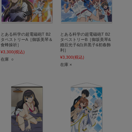
とある科学の超電磁砲T B2
とある科学の超電磁砲T B2
タペストリーA［御坂美琴＆
タペストリーB［御坂美琴&
食蜂操祈］
婚后光子&白井黒子&初春飾
利］
¥3,300
(税込)
¥3,300
(税込)
在庫 ○
在庫 ×