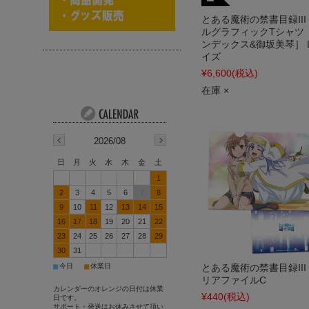
とある魔術の禁書目録III
ルグラフィックTシャツ
ンデックス&御坂美琴］ 
イズ
¥6,600
(税込)
在庫 ×
2026/08
日
月
火
水
木
金
土
1
2
3
4
5
6
7
8
9
10
11
12
13
14
15
16
17
18
19
20
21
22
23
24
25
26
27
28
29
30
31
■
■
今日
休業日
とある魔術の禁書目録III
リアファイルC
カレンダーのオレンジの日付は休業
¥440
(税込)
日です。
サポート・発送はお休みさせて頂い