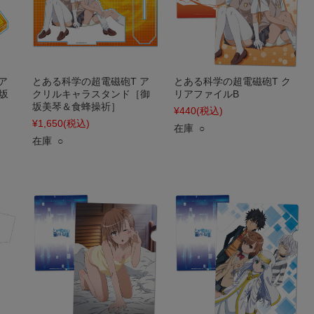
ア
とある科学の超電磁砲T ア
とある科学の超電磁砲T ク
坂
クリルキャラスタンド［御
リアファイルB
坂美琴＆食蜂操祈］
¥440
(税込)
¥1,650
(税込)
在庫 ○
在庫 ○