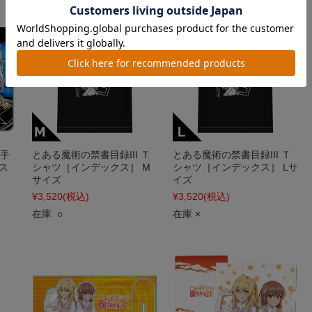
 手
とある魔術の禁書目録III Ｔ
とある魔術の禁書目録III Ｔ
ス
シャツ［インデックス］ M
シャツ［インデックス］ Lサ
サイズ
イズ
¥3,520
(税込)
¥3,520
(税込)
在庫 ○
在庫 ×