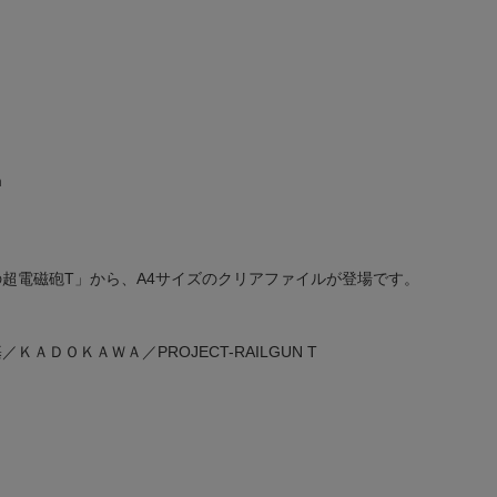
m
の超電磁砲T」から、A4サイズのクリアファイルが登場です。
／ＫＡＤＯＫＡＷＡ／PROJECT-RAILGUN T