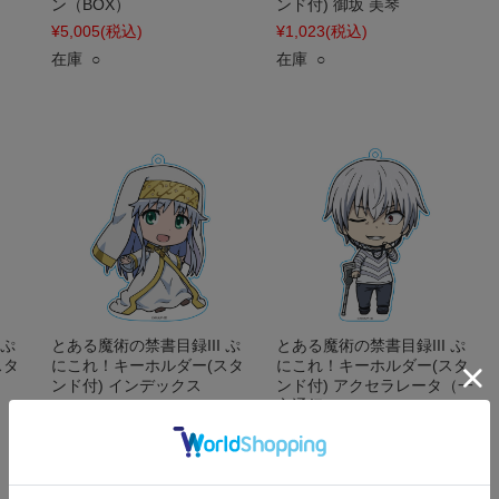
ン（BOX）
ンド付) 御坂 美琴
¥5,005
(税込)
¥1,023
(税込)
在庫 ○
在庫 ○
 ぷ
とある魔術の禁書目録III ぷ
とある魔術の禁書目録III ぷ
スタ
にこれ！キーホルダー(スタ
にこれ！キーホルダー(スタ
ンド付) インデックス
ンド付) アクセラレータ（一
方通行）
¥1,023
(税込)
¥1,023
(税込)
在庫 ○
在庫 ○