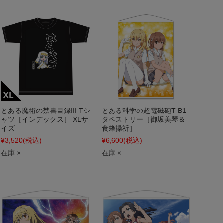
とある魔術の禁書目録III Tシ
とある科学の超電磁砲T B1
ャツ［インデックス］ XLサ
タペストリー［御坂美琴＆
イズ
食蜂操祈］
¥3,520
(税込)
¥6,600
(税込)
在庫 ×
在庫 ×