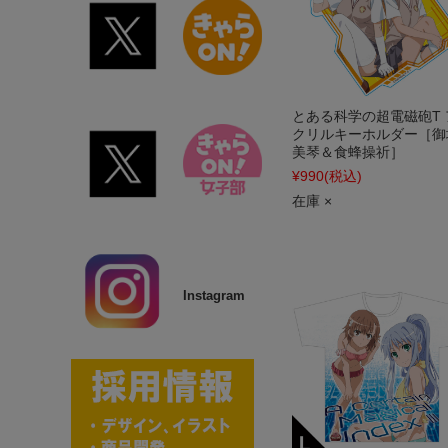
とある科学の超電磁砲T 
クリルキーホルダー［御
美琴＆食蜂操祈］
¥990
(税込)
在庫 ×
Instagram