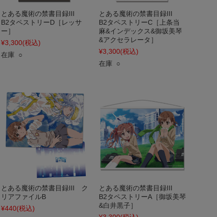
とある魔術の禁書目録III
とある魔術の禁書目録III
B2タペストリーD［レッサ
B2タペストリーC［上条当
ー］
麻&インデックス&御坂美琴
&アクセラレータ］
¥3,300
(税込)
¥3,300
(税込)
在庫 ○
在庫 ○
とある魔術の禁書目録III ク
とある魔術の禁書目録III
リアファイルB
B2タペストリーA［御坂美琴
&白井黒子］
¥440
(税込)