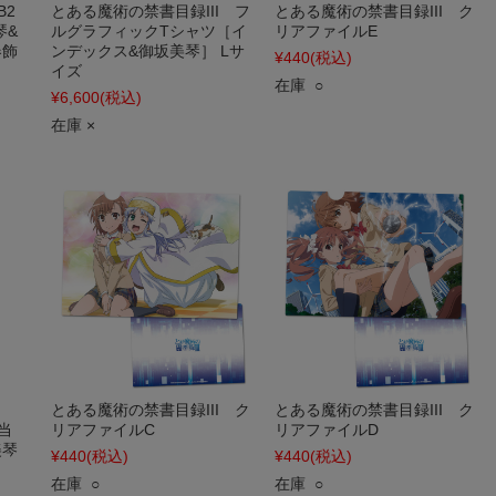
B2
とある魔術の禁書目録III フ
とある魔術の禁書目録III ク
琴&
ルグラフィックTシャツ［イ
リアファイルE
春飾
ンデックス&御坂美琴］ Lサ
¥440
(税込)
イズ
在庫 ○
¥6,600
(税込)
在庫 ×
I
とある魔術の禁書目録III ク
とある魔術の禁書目録III ク
当
リアファイルC
リアファイルD
美琴
¥440
(税込)
¥440
(税込)
在庫 ○
在庫 ○