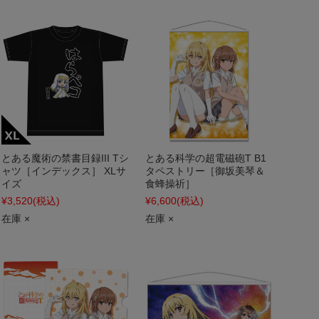
とある魔術の禁書目録III Tシ
とある科学の超電磁砲T B1
ャツ［インデックス］ XLサ
タペストリー［御坂美琴＆
イズ
食蜂操祈］
¥3,520
(税込)
¥6,600
(税込)
在庫 ×
在庫 ×