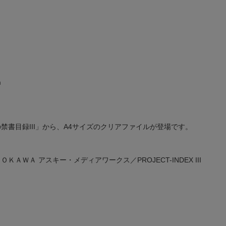
m
禁書目録III」から、A4サイズのクリアファイルが登場です。
ＯＫＡＷＡ アスキー・メディアワークス／PROJECT-INDEX III