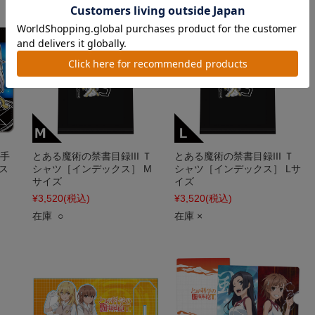
 手
とある魔術の禁書目録III Ｔ
とある魔術の禁書目録III Ｔ
ス
シャツ［インデックス］ M
シャツ［インデックス］ Lサ
サイズ
イズ
¥3,520
(税込)
¥3,520
(税込)
在庫 ○
在庫 ×