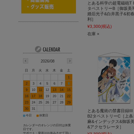
とある科学の超電磁砲T 
タペストリーB［御坂美
婚后光子&白井黒子&初
利］
¥3,300
(税込)
在庫 ×
2026/08
日
月
火
水
木
金
土
1
2
3
4
5
6
7
8
9
10
11
12
13
14
15
16
17
18
19
20
21
22
23
24
25
26
27
28
29
30
31
とある魔術の禁書目録II
■
■
今日
休業日
B2タペストリーC［上条
麻&インデックス&御坂
カレンダーのオレンジの日付は休業
&アクセラレータ］
日です。
サポート・発送はお休みさせて頂い