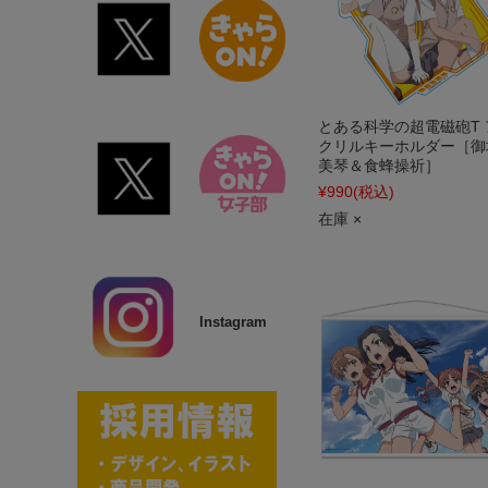
とある科学の超電磁砲T 
クリルキーホルダー［御
美琴＆食蜂操祈］
¥990
(税込)
在庫 ×
Instagram