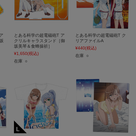
ア
とある科学の超電磁砲T ア
とある科学の超電磁砲T ク
坂
クリルキャラスタンド［御
リアファイルA
坂美琴＆食蜂操祈］
¥440
(税込)
¥1,650
(税込)
在庫 ○
在庫 ○