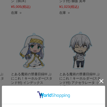
ン（BOX）
ンド付) 御坂 美琴
¥5,005
(税込)
¥1,023
(税込)
在庫 ○
在庫 ○
 ぷ
とある魔術の禁書目録III ぷ
とある魔術の禁書目録III ぷ
スタ
にこれ！キーホルダー(スタ
にこれ！キーホルダー(スタ
ンド付) インデックス
ンド付) アクセラレータ（一
方通行）
¥1,023
(税込)
¥1,023
(税込)
在庫 ○
在庫 ○