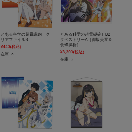
とある科学の超電磁砲T ク
とある科学の超電磁砲T B2
リアファイルB
タペストリーA［御坂美琴＆
食蜂操祈］
¥440
(税込)
¥3,300
(税込)
在庫 ○
在庫 ○