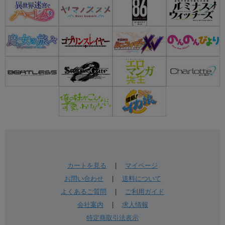
カートを見る
|
マイページ
お問い合わせ
|
送料について
よくあるご質問
|
ご利用ガイド
会社案内
|
求人情報
特定商取引法表示