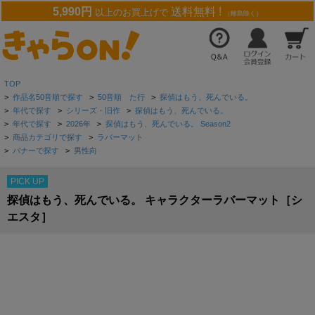
5,990円
送料無料 !
以上のお買上げで
（離島除く）
TOP
>
作品名50音順で探す
>
50音順 た行
>
探偵はもう、死んでいる。
>
年代で探す
>
シリーズ・旧作
>
探偵はもう、死んでいる。
>
年代で探す
>
2026年
>
探偵はもう、死んでいる。 Season2
>
商品カテゴリで探す
>
ラバーマット
>
バナーで探す
>
男性向
PICK UP
探偵はもう、死んでいる。 キャラクターラバーマット［シ
エスタ］