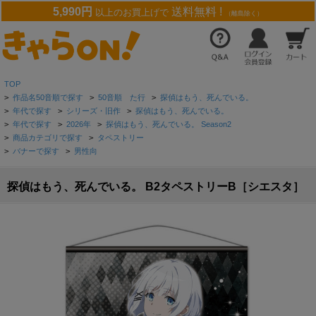
5,990円
送料無料 !
以上のお買上げで
（離島除く）
TOP
>
作品名50音順で探す
>
50音順 た行
>
探偵はもう、死んでいる。
>
年代で探す
>
シリーズ・旧作
>
探偵はもう、死んでいる。
>
年代で探す
>
2026年
>
探偵はもう、死んでいる。 Season2
>
商品カテゴリで探す
>
タペストリー
>
バナーで探す
>
男性向
探偵はもう、死んでいる。 B2タペストリーB［シエスタ］