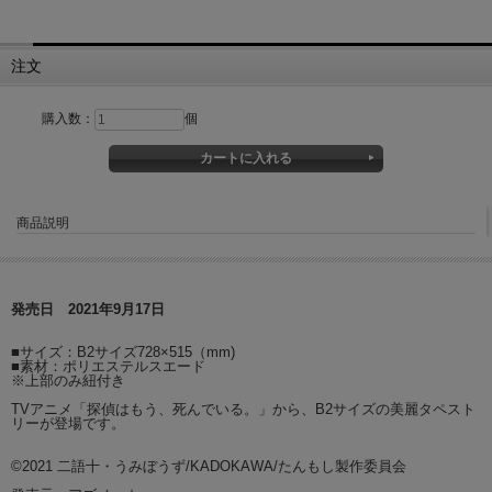
注文
購入数：
個
商品説明
発売日 2021年9月17日
■サイズ：B2サイズ728×515（mm)
■素材：ポリエステルスエード
※上部のみ紐付き
TVアニメ「探偵はもう、死んでいる。」から、B2サイズの美麗タペスト
リーが登場です。
©2021 二語十・うみぼうず/KADOKAWA/たんもし製作委員会