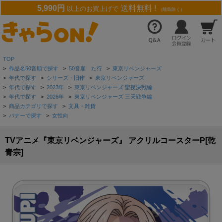
5,990円
送料無料 !
以上のお買上げで
（離島除く）
TOP
>
作品名50音順で探す
>
50音順 た行
>
東京リベンジャーズ
>
年代で探す
>
シリーズ・旧作
>
東京リベンジャーズ
>
年代で探す
>
2023年
>
東京リベンジャーズ 聖夜決戦編
>
年代で探す
>
2026年
>
東京リベンジャーズ 三天戦争編
>
商品カテゴリで探す
>
文具・雑貨
>
バナーで探す
>
女性向
TVアニメ『東京リベンジャーズ』 アクリルコースターP[乾
青宗]