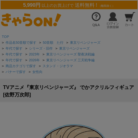
5,990円
送料無料 !
以上のお買上げで
（離島除く）
TOP
>
作品名50音順で探す
>
50音順 た行
>
東京リベンジャーズ
>
年代で探す
>
シリーズ・旧作
>
東京リベンジャーズ
>
年代で探す
>
2023年
>
東京リベンジャーズ 聖夜決戦編
>
年代で探す
>
2026年
>
東京リベンジャーズ 三天戦争編
>
商品カテゴリで探す
>
スタンド・ジオラマ
>
バナーで探す
>
女性向
TVアニメ『東京リベンジャーズ』 でかアクリルフィギュア
[佐野万次郎]