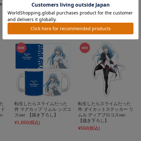
r.
件 クリアファイル リムル&
件 Tシャツ リムル シズコス
ベニマル&シュナ&ミリム&
ver. Lサイズ 【描き下ろし】
ディアブロ
¥3,520
(税込)
¥500
(税込)
た
転生したらスライムだった
転生したらスライムだった
ンド
件 マグカップ リムル シズコ
件 ダイカットステッカー リ
.
スver. 【描き下ろし】
ムル ディアブロコスver.
【描き下ろし】
¥1,650
(税込)
¥550
(税込)