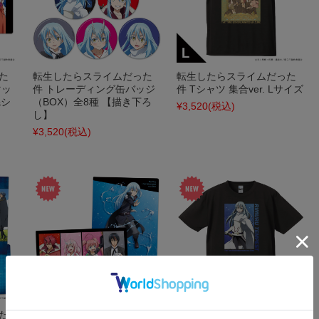
た
転生したらスライムだった
転生したらスライムだった
マッ
件 トレーディング缶バッジ
件 Tシャツ 集合ver. Lサイズ
&シ
（BOX）全8種 【描き下ろ
¥3,520
(税込)
し】
¥3,520
(税込)
た
転生したらスライムだった
転生したらスライムだった