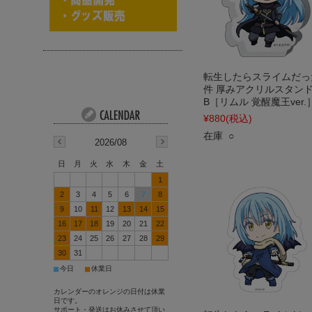
転生したらスライムだっ
件 厚みアクリルスタン
B［リムル 覚醒魔王ver.
¥880
(税込)
在庫 ○
2026/08
日
月
火
水
木
金
土
1
2
3
4
5
6
7
8
9
10
11
12
13
14
15
16
17
18
19
20
21
22
23
24
25
26
27
28
29
30
31
■
■
今日
休業日
カレンダーのオレンジの日付は休業
日です。
サポート・発送はお休みさせて頂い