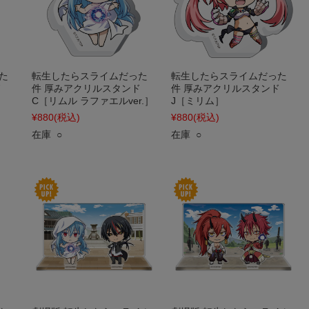
た
転生したらスライムだった
転生したらスライムだった
ド
件 厚みアクリルスタンド
件 厚みアクリルスタンド
］
C［リムル ラファエルver.］
J［ミリム］
¥880
(税込)
¥880
(税込)
在庫 ○
在庫 ○