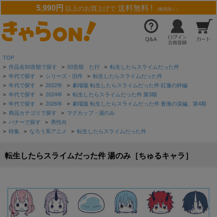
5,990円
送料無料 !
以上のお買上げで
（離島除く）
TOP
>
作品名50音順で探す
>
50音順 た行
>
転生したらスライムだった件
>
年代で探す
>
シリーズ・旧作
>
転生したらスライムだった件
>
年代で探す
>
2022年
>
劇場版 転生したらスライムだった件 紅蓮の絆編
>
年代で探す
>
2024年
>
転生したらスライムだった件 第3期
>
年代で探す
>
2026年
>
劇場版 転生したらスライムだった件 蒼海の涙編、第4期
>
商品カテゴリで探す
>
マグカップ・湯のみ
>
バナーで探す
>
男性向
>
特集
>
なろう系アニメ
>
転生したらスライムだった件
転生したらスライムだった件 湯のみ［ちゅるキャラ］