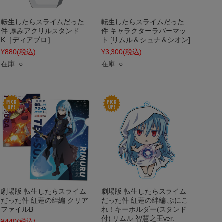
転生したらスライムだった
転生したらスライムだった
件 厚みアクリルスタンド
件 キャラクターラバーマッ
K［ディアブロ］
ト [リムル＆シュナ＆シオン]
¥880
(税込)
¥3,300
(税込)
在庫 ○
在庫 ○
劇場版 転生したらスライム
劇場版 転生したらスライム
だった件 紅蓮の絆編 クリア
だった件 紅蓮の絆編 ぷにこ
ファイルB
れ！キーホルダー(スタンド
付) リムル 智慧之王ver.
¥440
(税込)