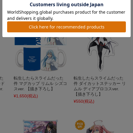
¥500
(税込)
た
転生したらスライムだった
転生したらスライムだった
ンド
件 マグカップ リムル シズコ
件 ダイカットステッカー リ
.
スver. 【描き下ろし】
ムル ディアブロコスver.
【描き下ろし】
¥1,650
(税込)
¥550
(税込)