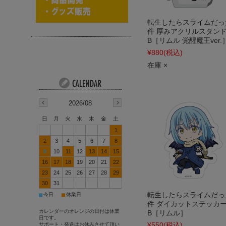
転生したらスライムだっ
件 厚みアクリルスタン
B［リムル 覚醒魔王ver.
¥880
(税込)
在庫 ×
2026/08
日
月
火
水
木
金
土
1
2
3
4
5
6
7
8
9
10
11
12
13
14
15
16
17
18
19
20
21
22
23
24
25
26
27
28
29
30
31
転生したらスライムだっ
■
■
今日
休業日
件 ダイカットステッカ
カレンダーのオレンジの日付は休業
B［リムル］
日です。
¥550
(税込)
サポート・発送はお休みさせて頂い