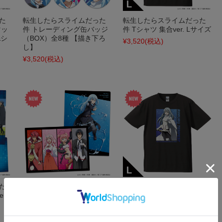
た
転生したらスライムだった
転生したらスライムだった
マッ
件 トレーディング缶バッジ
件 Tシャツ 集合ver. Lサイズ
&シ
（BOX）全8種 【描き下ろ
¥3,520
(税込)
し】
¥3,520
(税込)
た
転生したらスライムだった
転生したらスライムだった
r.
件 クリアファイル リムル&
件 Tシャツ リムル シズコス
ベニマル&シュナ&ミリム&
ver. Lサイズ 【描き下ろし】
ディアブロ
¥3,520
(税込)