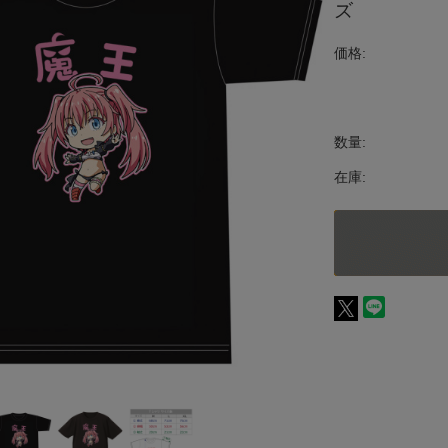
ズ
価格:
数量:
在庫: