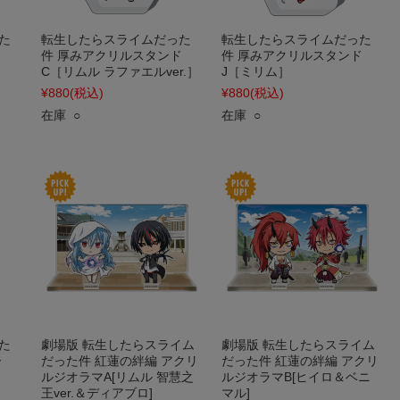
た
転生したらスライムだった
転生したらスライムだった
ド
件 厚みアクリルスタンド
件 厚みアクリルスタンド
］
C［リムル ラファエルver.］
J［ミリム］
¥880
(税込)
¥880
(税込)
在庫 ○
在庫 ○
た
劇場版 転生したらスライム
劇場版 転生したらスライム
ー
だった件 紅蓮の絆編 アクリ
だった件 紅蓮の絆編 アクリ
ルジオラマA[リムル 智慧之
ルジオラマB[ヒイロ＆ベニ
王ver.＆ディアブロ]
マル]