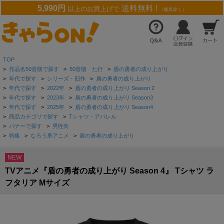
5,990円
送料無料 !
以上のお買上げで
（離島除く）
TOP
>
作品名50音順で探す
>
50音順 た行
>
盾の勇者の成り上がり
>
年代で探す
>
シリーズ・旧作
>
盾の勇者の成り上がり
>
年代で探す
>
2022年
>
盾の勇者の成り上がり Season 2
>
年代で探す
>
2023年
>
盾の勇者の成り上がり Season3
>
年代で探す
>
2025年
>
盾の勇者の成り上がり Season4
>
商品カテゴリで探す
>
Tシャツ・アパレル
>
バナーで探す
>
男性向
>
特集
>
なろう系アニメ
>
盾の勇者の成り上がり
NEW
TVアニメ『盾の勇者の成り上がり Season 4』 Tシャツ ラ
フタリア Mサイズ