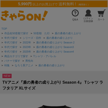
5,990円
送料無料 !
以上のお買上げで
（離島除く）
TOP
>
作品名50音順で探す
>
50音順 た行
>
盾の勇者の成り上がり
>
年代で探す
>
シリーズ・旧作
>
盾の勇者の成り上がり
>
年代で探す
>
2022年
>
盾の勇者の成り上がり Season 2
>
年代で探す
>
2023年
>
盾の勇者の成り上がり Season3
>
年代で探す
>
2025年
>
盾の勇者の成り上がり Season4
>
商品カテゴリで探す
>
Tシャツ・アパレル
>
バナーで探す
>
男性向
>
特集
>
なろう系アニメ
>
盾の勇者の成り上がり
NEW
TVアニメ『盾の勇者の成り上がり Season 4』 Tシャツ ラ
フタリア XLサイズ