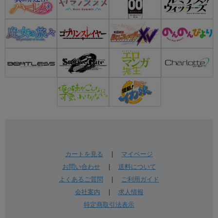
カートを見る
|
マイページ
お問い合わせ
|
送料について
よくあるご質問
|
ご利用ガイド
会社案内
|
求人情報
特定商取引法表示