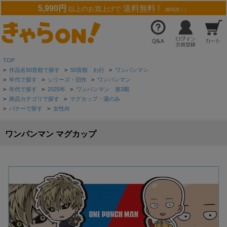
5,990円
送料無料 !
以上のお買上げで
（離島除く）
TOP
>
作品名50音順で探す
>
50音順 わ行
>
ワンパンマン
>
年代で探す
>
シリーズ・旧作
>
ワンパンマン
>
年代で探す
>
2025年
>
ワンパンマン 第3期
>
商品カテゴリで探す
>
マグカップ・湯のみ
>
バナーで探す
>
女性向
ワンパンマン マグカップ