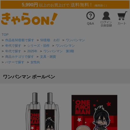
5,990円
送料無料 !
以上のお買上げで
（離島除く）
TOP
>
作品名50音順で探す
>
50音順 わ行
>
ワンパンマン
>
年代で探す
>
シリーズ・旧作
>
ワンパンマン
>
年代で探す
>
2025年
>
ワンパンマン 第3期
>
商品カテゴリで探す
>
文具・雑貨
>
バナーで探す
>
女性向
ワンパンマン ボールペン