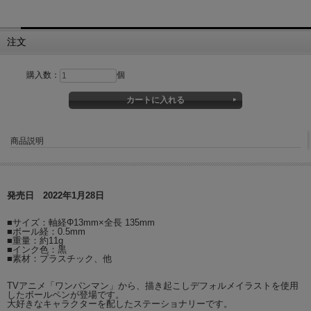
注文
購入数：
個
商品説明
発売日 2022年1月28日
■サイズ：軸経Φ13mm×全長 135mm
■ボール経：0.5mm
■重量：約11g
■インク色：黒
■素材：プラスチック、他
TVアニメ「ワンパンマン」から、描き起こしデフォルメイラストを使用
したボールペンが登場です。
大好きなキャラクターを配したステーショナリーです。