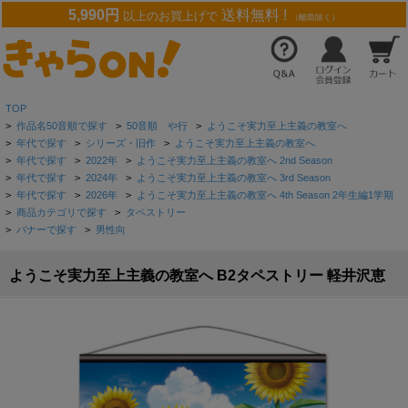
5,990円
送料無料 !
以上のお買上げで
（離島除く）
TOP
>
作品名50音順で探す
>
50音順 や行
>
ようこそ実力至上主義の教室へ
>
年代で探す
>
シリーズ・旧作
>
ようこそ実力至上主義の教室へ
>
年代で探す
>
2022年
>
ようこそ実力至上主義の教室へ 2nd Season
>
年代で探す
>
2024年
>
ようこそ実力至上主義の教室へ 3rd Season
>
年代で探す
>
2026年
>
ようこそ実力至上主義の教室へ 4th Season 2年生編1学期
>
商品カテゴリで探す
>
タペストリー
>
バナーで探す
>
男性向
ようこそ実力至上主義の教室へ B2タペストリー 軽井沢恵