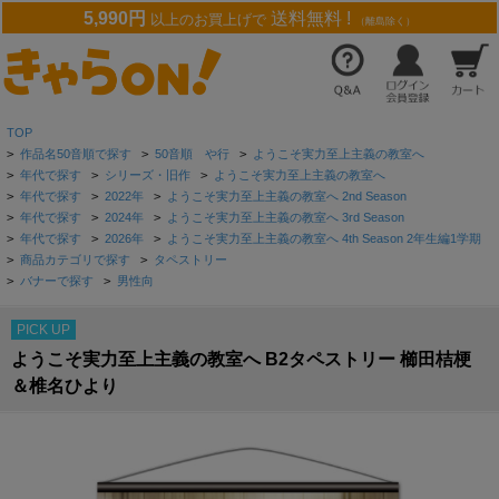
5,990円
送料無料 !
以上のお買上げで
（離島除く）
TOP
>
作品名50音順で探す
>
50音順 や行
>
ようこそ実力至上主義の教室へ
>
年代で探す
>
シリーズ・旧作
>
ようこそ実力至上主義の教室へ
>
年代で探す
>
2022年
>
ようこそ実力至上主義の教室へ 2nd Season
>
年代で探す
>
2024年
>
ようこそ実力至上主義の教室へ 3rd Season
>
年代で探す
>
2026年
>
ようこそ実力至上主義の教室へ 4th Season 2年生編1学期
>
商品カテゴリで探す
>
タペストリー
>
バナーで探す
>
男性向
PICK UP
ようこそ実力至上主義の教室へ B2タペストリー 櫛󠄁田桔梗
＆椎名ひより