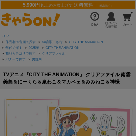
5,990円
送料無料 !
以上のお買上げで
（離島除く）
TOP
>
作品名50音順で探す
>
50音順 さ行
>
CITY THE ANIMATION
>
年代で探す
>
2025年
>
CITY THE ANIMATION
>
商品カテゴリで探す
>
クリアファイル
>
バナーで探す
>
男性向
TVアニメ『CITY THE ANIMATION』 クリアファイル 南雲
美鳥＆にーくら＆泉わこ＆マカベェ＆みみねこ＆神様