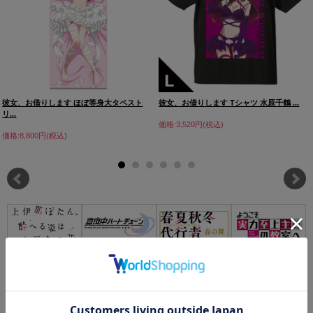
彼女、お借りします ほぼ等身大タペスト
彼女、お借りします Tシャツ 水原千鶴 ...
リ...
価格:3,520円(税込)
価格:8,800円(税込)