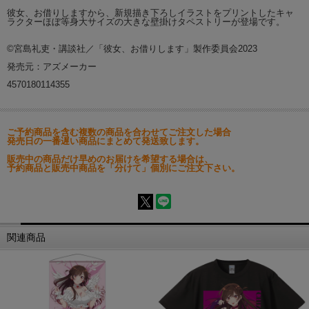
彼女、お借りしますから、新規描き下ろしイラストをプリントしたキャ
ラクターほぼ等身大サイズの大きな壁掛けタペストリーが登場です。
©宮島礼吏・講談社／「彼女、お借りします」製作委員会2023
発売元：アズメーカー
4570180114355
ご予約商品を含む複数の商品を合わせてご注文した場合
発売日の一番遅い商品にまとめて発送致します。
販売中の商品だけ早めのお届けを希望する場合は、
予約商品と販売中商品を「分けて」個別にご注文下さい。
関連商品