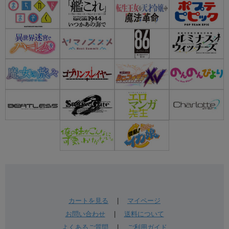
カートを見る
|
マイページ
お問い合わせ
|
送料について
よくあるご質問
|
ご利用ガイド