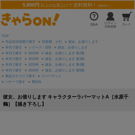
5,990円
送料無料 !
以上のお買上げで
（離島除く）
TOP
>
作品名50音順で探す
>
50音順 か行
>
彼女、お借りします
>
年代で探す
>
シリーズ・旧作
>
彼女、お借りします
>
年代で探す
>
2022年
>
彼女、お借りします 第2期
>
年代で探す
>
2023年
>
彼女、お借りします 第3期
>
年代で探す
>
2025年
>
彼女、お借りします 第4期
>
年代で探す
>
2026年
>
彼女、お借りします 第5期
>
商品カテゴリで探す
>
ラバーマット
>
バナーで探す
>
男性向
彼女、お借りします キャラクターラバーマットA［水原千
鶴］【描き下ろし】