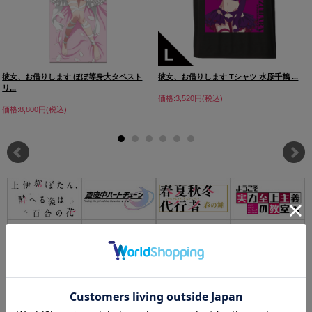
彼女、お借りします ほぼ等身大タペスト
彼女、お借りします Tシャツ 水原千鶴 ...
リ...
価格:3,520円(税込)
価格:8,800円(税込)