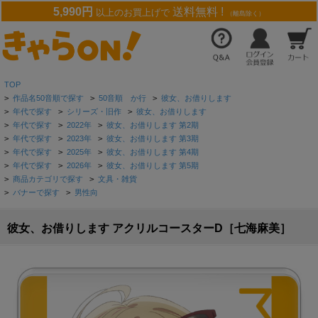
5,990円
送料無料 !
以上のお買上げで
（離島除く）
TOP
>
作品名50音順で探す
>
50音順 か行
>
彼女、お借りします
>
年代で探す
>
シリーズ・旧作
>
彼女、お借りします
>
年代で探す
>
2022年
>
彼女、お借りします 第2期
>
年代で探す
>
2023年
>
彼女、お借りします 第3期
>
年代で探す
>
2025年
>
彼女、お借りします 第4期
>
年代で探す
>
2026年
>
彼女、お借りします 第5期
>
商品カテゴリで探す
>
文具・雑貨
>
バナーで探す
>
男性向
彼女、お借りします アクリルコースターD［七海麻美］