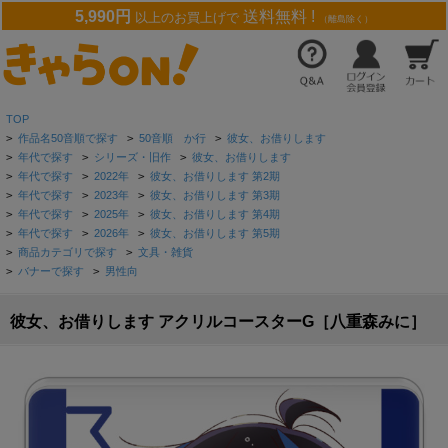
5,990円
送料無料 !
以上のお買上げで
（離島除く）
TOP
>
作品名50音順で探す
>
50音順 か行
>
彼女、お借りします
>
年代で探す
>
シリーズ・旧作
>
彼女、お借りします
>
年代で探す
>
2022年
>
彼女、お借りします 第2期
>
年代で探す
>
2023年
>
彼女、お借りします 第3期
>
年代で探す
>
2025年
>
彼女、お借りします 第4期
>
年代で探す
>
2026年
>
彼女、お借りします 第5期
>
商品カテゴリで探す
>
文具・雑貨
>
バナーで探す
>
男性向
彼女、お借りします アクリルコースターG［八重森みに］