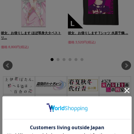
彼女、お借りします ほぼ等身大タペスト
彼女、お借りします Tシャツ 水原千鶴 ...
リ...
価格:3,520円(税込)
価格:8,800円(税込)