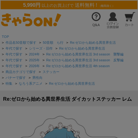
5,990円
送料無料 !
以上のお買上げで
（離島除く）
TOP
>
作品名50音順で探す
>
50音順 ら行
>
Re:ゼロから始める異世界生活
>
年代で探す
>
シリーズ・旧作
>
Re:ゼロから始める異世界生活
>
年代で探す
>
2024年
>
Re:ゼロから始める異世界生活 3rd season 襲撃編
>
年代で探す
>
2025年
>
Re:ゼロから始める異世界生活 3rd season 反撃編
>
年代で探す
>
2026年
>
Re:ゼロから始める異世界生活 4th season
>
商品カテゴリで探す
>
ステッカー
>
バナーで探す
>
男性向
>
特集
>
なろう系アニメ
>
Re:ゼロから始める異世界生活
Re:ゼロから始める異世界生活 ダイカットステッカー レム