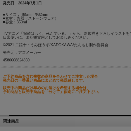
発売日 2024年3月1日
■サイズ：H95mm Φ82mm
■素材：陶器（ストーンウェア）
■容量：350ml
TVアニメ「探偵はもう、死んでいる。」から、新規描き下ろしイラストを
日常使いに、また観賞用としてお楽しみください。
©2021 二語十・うみぼうず/KADOKAWA/たんもし製作委員会
発売元：アズメーカー
4580668824850
ご予約商品を含む複数の商品を合わせてご注文した場合
発売日の一番遅い商品にまとめて発送致します。
販売中の商品だけ早めのお届けを希望する場合は、
予約商品と販売中商品を「分けて」個別にご注文下さい。
関連商品