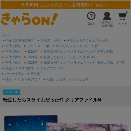
5,990円
送料無料 !
以上のお買上げで
（離島除く）
TOP
>
作品名50音順で探す
>
50音順 た行
>
転生したらスライムだった件
>
年代で探す
>
シリーズ・旧作
>
転生したらスライムだった件
>
年代で探す
>
2022年
>
劇場版 転生したらスライムだった件 紅蓮の絆編
>
年代で探す
>
2024年
>
転生したらスライムだった件 第3期
>
年代で探す
>
2026年
>
劇場版 転生したらスライムだった件 蒼海の涙編、第4期
>
商品カテゴリで探す
>
クリアファイル
>
バナーで探す
>
男性向
>
特集
>
なろう系アニメ
>
転生したらスライムだった件
PICK UP
転生したらスライムだった件 クリアファイルN