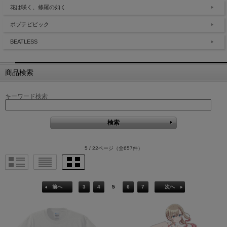
花は咲く、修羅の如く
ポプテピピック
BEATLESS
商品検索
キーワード検索
5 / 22ページ
（全657件）
前へ
3
4
5
6
7
次へ