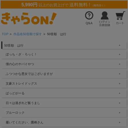
5,990円
送料無料 !
以上のお買上げで
（離島除く）
TOP
>
作品名50音順で探す
>
50音順 は行
50音順 は行
ぼっち・ざ・ろっく！
僕の心のヤバイやつ
ふつつかな悪女ではございますが
文豪ストレイドッグス
ばっどがーる
日々は過ぎれど飯うまし
ブルーロック
履いてください、鷹峰さん