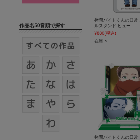
拷問バイトくんの日常
作品名50音順で探す
ルスタンド ヒュー
¥880
(税込)
在庫 ○
拷問バイトくんの日常