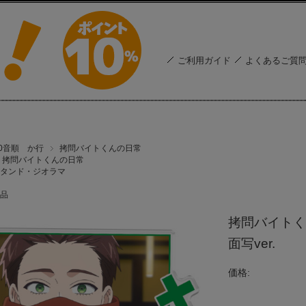
ご利用ガイド
よくあるご質
50音順 か行
拷問バイトくんの日常
拷問バイトくんの日常
タンド・ジオラマ
品
拷問バイトく
面写ver.
価格: