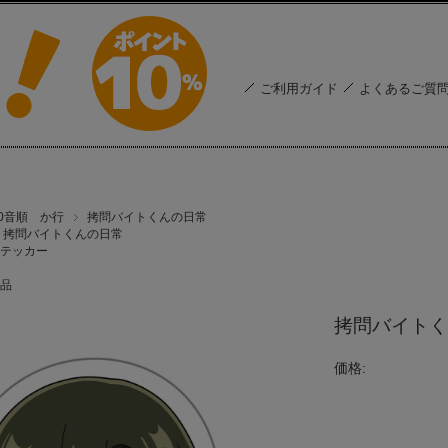
ご利用ガイド
よくあるご質
50音順 か行
拷問バイトくんの日常
拷問バイトくんの日常
テッカー
品
拷問バイトく
価格: