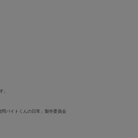
す。
「拷問バイトくんの日常」製作委員会