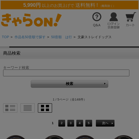
5,990円
送料無料 !
以上のお買上げで
（離島除く）
TOP
>
作品名50音順で探す
>
50音順 は行
>
文豪ストレイドッグス
商品検索
キーワード検索
1 / 5ページ
（全148件）
1
2
3
4
5
次へ