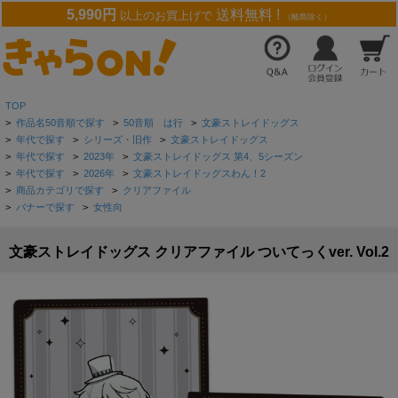
5,990円
送料無料 !
以上のお買上げで
（離島除く）
TOP
>
作品名50音順で探す
>
50音順 は行
>
文豪ストレイドッグス
>
年代で探す
>
シリーズ・旧作
>
文豪ストレイドッグス
>
年代で探す
>
2023年
>
文豪ストレイドッグス 第4、5シーズン
>
年代で探す
>
2026年
>
文豪ストレイドッグスわん！2
>
商品カテゴリで探す
>
クリアファイル
>
バナーで探す
>
女性向
文豪ストレイドッグス クリアファイル ついてっくver. Vol.2