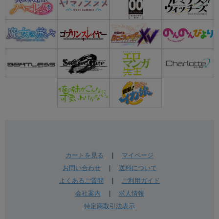
カートを見る
|
マイページ
お問い合わせ
|
送料について
よくあるご質問
|
ご利用ガイド
会社案内
|
求人情報
特定商取引法表示