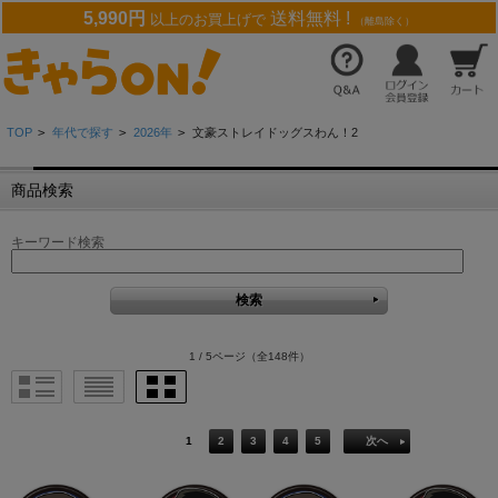
5,990円
送料無料 !
以上のお買上げで
（離島除く）
TOP
>
年代で探す
>
2026年
>
文豪ストレイドッグスわん！2
商品検索
キーワード検索
1 / 5ページ
（全148件）
1
2
3
4
5
次へ