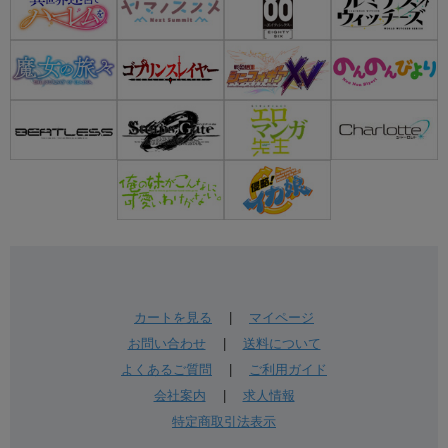
カートを見る
|
マイページ
お問い合わせ
|
送料について
よくあるご質問
|
ご利用ガイド
会社案内
|
求人情報
特定商取引法表示