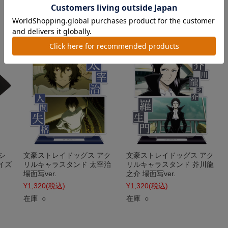
¥550
(税込)
¥550
(税込)
在庫 ○
在庫 ○
シ
文豪ストレイドッグス アク
文豪ストレイドッグス アク
サイズ
リルキャラスタンド 太宰治
リルキャラスタンド 芥川龍
場面写ver.
之介 場面写ver.
¥1,320
(税込)
¥1,320
(税込)
在庫 ○
在庫 ○