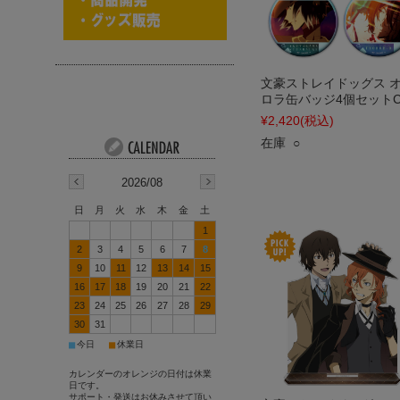
文豪ストレイドッグス 
ロラ缶バッジ4個セット
¥2,420
(税込)
在庫 ○
2026/08
日
月
火
水
木
金
土
1
2
3
4
5
6
7
8
9
10
11
12
13
14
15
16
17
18
19
20
21
22
23
24
25
26
27
28
29
30
31
■
■
今日
休業日
カレンダーのオレンジの日付は休業
日です。
サポート・発送はお休みさせて頂い