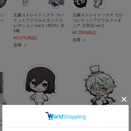
つい
文豪ストレイドッグス つい
文豪ストレイドッグス でか
バ
てっくアクリルスタンドコ
ついてっくアクリルフィギ
レクション vol.2（BOX）全
ュア 太宰治 vol.2
5種
¥2,200
(税込)
¥3,575
(税込)
在庫 ○
在庫 ○
つい
文豪ストレイドッグス つい
文豪ストレイドッグス つい
 中
てっくダイカットステッカ
てっくダイカットステッカ
ー フョードル・D
ー ニコライ・G