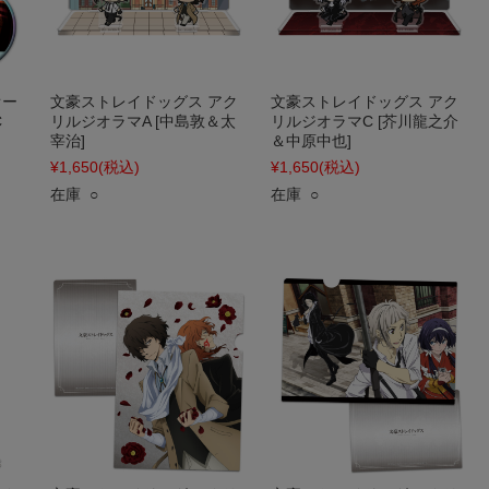
オー
文豪ストレイドッグス アク
文豪ストレイドッグス アク
C
リルジオラマA [中島敦＆太
リルジオラマC [芥川龍之介
宰治]
＆中原中也]
¥1,650
(税込)
¥1,650
(税込)
在庫 ○
在庫 ○