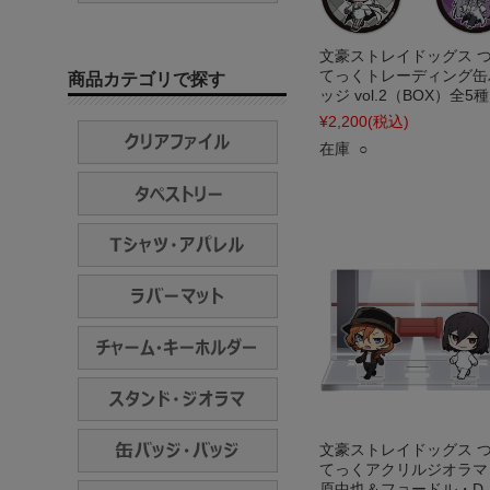
文豪ストレイドッグス 
てっくトレーディング缶
商品カテゴリで探す
ッジ vol.2（BOX）全5種
¥2,200
(税込)
在庫 ○
文豪ストレイドッグス 
てっくアクリルジオラマ
原中也＆フョードル・D