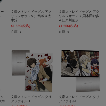
オー
文豪ストレイドッグス アク
文豪ストレイドッグス アク
C
リルジオラマA [中島敦＆太
リルジオラマB [国木田独歩
宰治]
＆江戸川乱歩]
¥1,650
(税込)
¥1,650
(税込)
在庫 ○
在庫 ○
アク
文豪ストレイドッグス クリ
文豪ストレイドッグス クリ
太宰
アファイルH
アファイルI