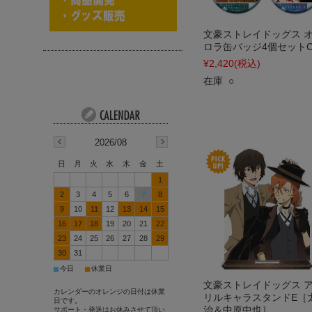
文豪ストレイドッグス 
ロラ缶バッジ4個セット
¥2,420
(税込)
在庫 ○
2026/08
日
月
火
水
木
金
土
1
2
3
4
5
6
7
8
9
10
11
12
13
14
15
16
17
18
19
20
21
22
23
24
25
26
27
28
29
30
31
■
■
今日
休業日
文豪ストレイドッグス 
カレンダーのオレンジの日付は休業
リルキャラスタンドE［
日です。
治＆中原中也］
サポート・発送はお休みさせて頂い