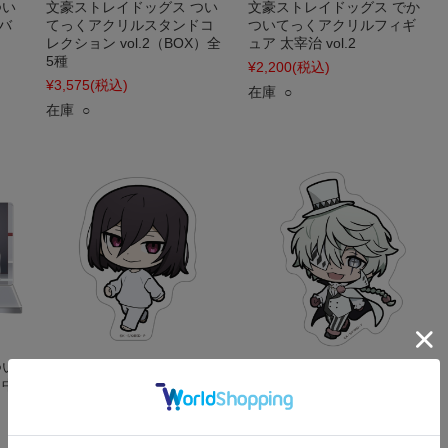
つい
文豪ストレイドッグス つい
文豪ストレイドッグス でか
バ
てっくアクリルスタンドコ
ついてっくアクリルフィギ
レクション vol.2（BOX）全
ュア 太宰治 vol.2
5種
¥2,200
(税込)
¥3,575
(税込)
在庫 ○
在庫 ○
つい
文豪ストレイドッグス つい
文豪ストレイドッグス つい
 中
てっくダイカットステッカ
てっくダイカットステッカ
ー フョードル・D
ー ニコライ・G
¥550
(税込)
¥550
(税込)