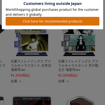
在庫 ○
在庫 ○
シ
文豪ストレイドッグス アク
文豪ストレイドッグス アク
サイズ
リルキャラスタンド 太宰治
リルキャラスタンド 芥川龍
場面写ver.
之介 場面写ver.
¥1,320
(税込)
¥1,320
(税込)
在庫 ○
在庫 ○