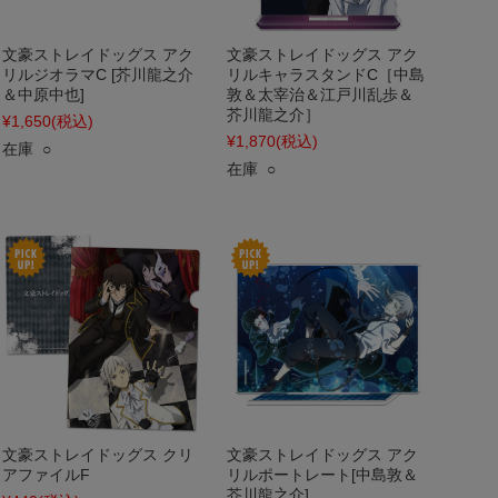
文豪ストレイドッグス アク
文豪ストレイドッグス アク
リルジオラマC [芥川龍之介
リルキャラスタンドC［中島
＆中原中也]
敦＆太宰治＆江戸川乱歩＆
芥川龍之介］
¥1,650
(税込)
¥1,870
(税込)
在庫 ○
在庫 ○
文豪ストレイドッグス クリ
文豪ストレイドッグス アク
アファイルF
リルポートレート[中島敦＆
芥川龍之介]