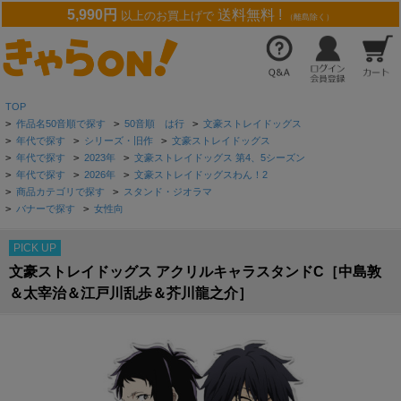
5,990円
送料無料 !
以上のお買上げで
（離島除く）
TOP
>
作品名50音順で探す
>
50音順 は行
>
文豪ストレイドッグス
>
年代で探す
>
シリーズ・旧作
>
文豪ストレイドッグス
>
年代で探す
>
2023年
>
文豪ストレイドッグス 第4、5シーズン
>
年代で探す
>
2026年
>
文豪ストレイドッグスわん！2
>
商品カテゴリで探す
>
スタンド・ジオラマ
>
バナーで探す
>
女性向
PICK UP
文豪ストレイドッグス アクリルキャラスタンドC［中島敦
＆太宰治＆江戸川乱歩＆芥川龍之介］