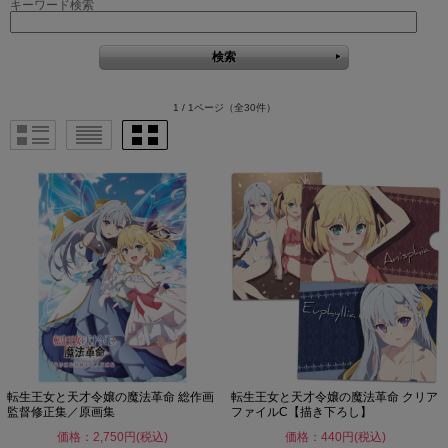
キーワード検索
1 / 1ページ
（全30件）
転生王女と天才令嬢の魔法革命 総作画
転生王女と天才令嬢の魔法革命 クリア
監督修正集／原画集
ファイルC【描き下ろし】
価格：2,750円(税込)
価格：440円(税込)