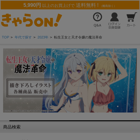
5,990円
送料無料 !
以上のお買上げで
（離島除く）
TOP
>
年代で探す
>
2023年
>
転生王女と天才令嬢の魔法革命
商品検索