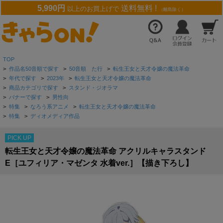
5,990円
送料無料 !
以上のお買上げで
（離島除く）
TOP
>
作品名50音順で探す
>
50音順 た行
>
転生王女と天才令嬢の魔法革命
>
年代で探す
>
2023年
>
転生王女と天才令嬢の魔法革命
>
商品カテゴリで探す
>
スタンド・ジオラマ
>
バナーで探す
>
男性向
>
特集
>
なろう系アニメ
>
転生王女と天才令嬢の魔法革命
>
特集
>
ディオメディア作品
PICK UP
転生王女と天才令嬢の魔法革命 アクリルキャラスタンド
E［ユフィリア・マゼンタ 水着ver.］【描き下ろし】