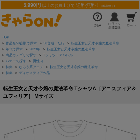
5,990円
送料無料 !
以上のお買上げで
（離島除く）
TOP
>
作品名50音順で探す
>
50音順 た行
>
転生王女と天才令嬢の魔法革命
>
年代で探す
>
2023年
>
転生王女と天才令嬢の魔法革命
>
商品カテゴリで探す
>
Tシャツ・アパレル
>
バナーで探す
>
男性向
>
特集
>
なろう系アニメ
>
転生王女と天才令嬢の魔法革命
>
特集
>
ディオメディア作品
転生王女と天才令嬢の魔法革命 TシャツA［アニスフィア＆
ユフィリア］ Mサイズ