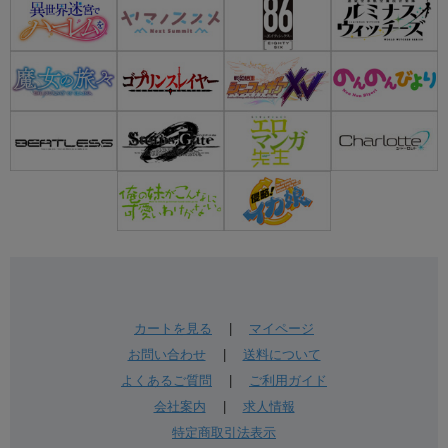
カートを見る
|
マイページ
お問い合わせ
|
送料について
よくあるご質問
|
ご利用ガイド
会社案内
|
求人情報
特定商取引法表示