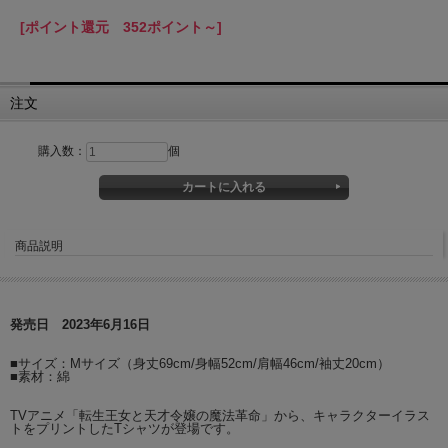
[ポイント還元 352ポイント～]
注文
購入数：
個
商品説明
発売日 2023年6月16日
■サイズ：Mサイズ（身丈69cm/身幅52cm/肩幅46cm/袖丈20cm）
■素材：綿
TVアニメ「転生王女と天才令嬢の魔法革命」から、キャラクターイラス
トをプリントしたTシャツが登場です。