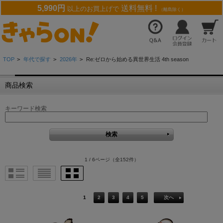
5,990円
送料無料 !
以上のお買上げで
（離島除く）
TOP
>
年代で探す
>
2026年
>
Re:ゼロから始める異世界生活 4th season
商品検索
キーワード検索
1 / 6ページ
（全152件）
1
2
3
4
5
次へ