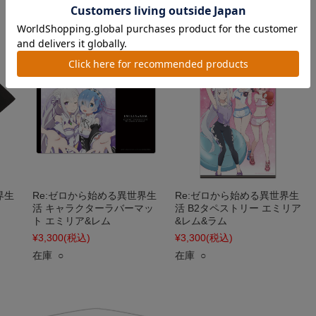
在庫 ○
在庫 ○
界生
Re:ゼロから始める異世界生
Re:ゼロから始める異世界生
活 キャラクターラバーマッ
活 B2タペストリー エミリア
ト エミリア&レム
&レム&ラム
¥3,300
(税込)
¥3,300
(税込)
在庫 ○
在庫 ○