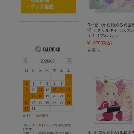
Re:ゼロから始める異世
活 アクリルキャラスタ
エミリア&パック
¥1,870
(税込)
在庫 ○
2026/08
日
月
火
水
木
金
土
1
2
3
4
5
6
7
8
9
10
11
12
13
14
15
16
17
18
19
20
21
22
23
24
25
26
27
28
29
30
31
■
■
今日
休業日
カレンダーのオレンジの日付は休業
日です。
Re:ゼロから始める異世
サポート・発送はお休みさせて頂い