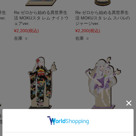
界生
Re:ゼロから始める異世界生
Re:ゼロから始める異世界生
r.
活 MOKUスタ レム ナイトウ
活 MOKUスタ レム スバルの
ェアver.
ジャージver.
¥2,200
(税込)
¥2,200
(税込)
在庫 ○
在庫 ○
界生
Re:ゼロから始める異世界生
Re:ゼロから始める異世界生
 雪だ
活 MOKUスタ エミリア 振袖
活 MOKUスタ エミリア&幼
ver.
少期エミリア
¥2,200
(税込)
¥2,200
(税込)