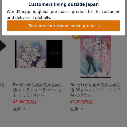
¥2,200
(税込)
¥2,200
(税込)
在庫 ○
在庫 ○
界生
Re:ゼロから始める異世界生
Re:ゼロから始める異世界生
活 キャラクターラバーマッ
活 B2タペストリー エミリア
ト エミリア&レム
&レム&ラム
¥3,300
(税込)
¥3,300
(税込)
在庫 ○
在庫 ○