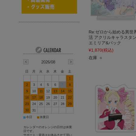
Re:ゼロから始める異世
活 アクリルキャラスタ
エミリア&パック
¥1,870
(税込)
在庫 ○
2026/08
日
月
火
水
木
金
土
1
2
3
4
5
6
7
8
9
10
11
12
13
14
15
16
17
18
19
20
21
22
23
24
25
26
27
28
29
30
31
■
■
今日
休業日
カレンダーのオレンジの日付は休業
日です。
サポート・発送はお休みさせて頂い