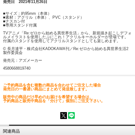
発売日 2021年11月26日
■サイズ：約95mm（本体）
■素材：アクリル（本体）、PVC（スタンド）
■ナスカン付
■専用スタンド付属
TVアニメ「Re:ゼロから始める異世界生活」から、新規描き起こしデフォ
ルメイラストを使用したぷにこれ！アクリルキーホルダーが登場です。
付属のスタンドを使用してアクリルスタンドとしても楽しめます。
© 長月達平・株式会社KADOKAWA刊／Re:ゼロから始める異世界生活2
製作委員会
発売元：アズメーカー
4580668819740
ご予約商品を含む複数の商品を合わせてご注文した場合
発売日の一番遅い商品にまとめて発送致します。
販売中の商品だけ早めのお届けを希望する場合は、
予約商品と販売中商品を「分けて」個別にご注文下さい。
関連商品