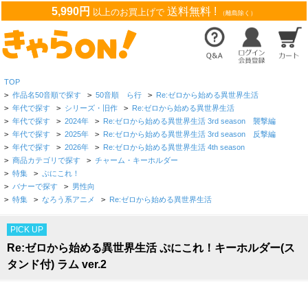
5,990円
送料無料 !
以上のお買上げで
（離島除く）
TOP
>
作品名50音順で探す
>
50音順 ら行
>
Re:ゼロから始める異世界生活
>
年代で探す
>
シリーズ・旧作
>
Re:ゼロから始める異世界生活
>
年代で探す
>
2024年
>
Re:ゼロから始める異世界生活 3rd season 襲撃編
>
年代で探す
>
2025年
>
Re:ゼロから始める異世界生活 3rd season 反撃編
>
年代で探す
>
2026年
>
Re:ゼロから始める異世界生活 4th season
>
商品カテゴリで探す
>
チャーム・キーホルダー
>
特集
>
ぷにこれ！
>
バナーで探す
>
男性向
>
特集
>
なろう系アニメ
>
Re:ゼロから始める異世界生活
PICK UP
Re:ゼロから始める異世界生活 ぷにこれ！キーホルダー(ス
タンド付) ラム ver.2